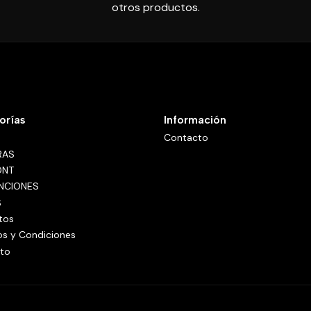
otros productos.
orías
Información
Contacto
RAS
ONT
NCIONES
S
tos
os y Condiciones
to