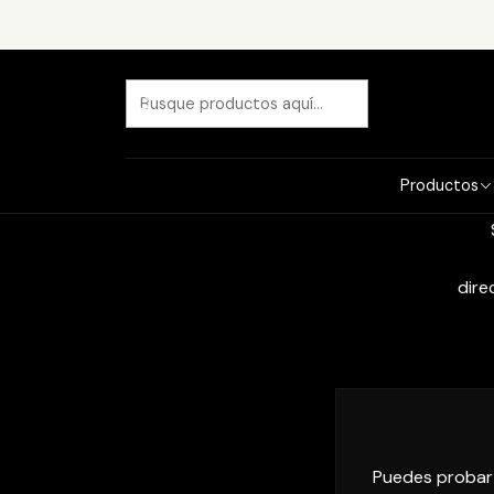
Desc
Todo
Productos
invier
dire
Puedes probar 