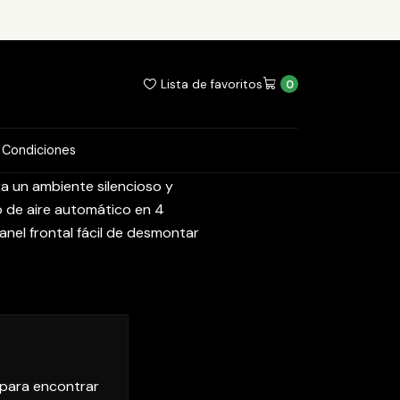
Lista de favoritos
0
 desde12.000 A 24.000 Btu/h. 2-
e frío en verano, aire calor en
 Condiciones
nidades interior y exterior. Modo
a un ambiente silencioso y
o de aire automático en 4
nel frontal fácil de desmontar
 para encontrar