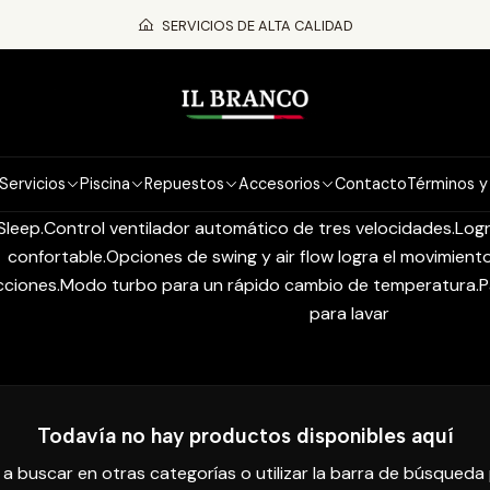
Inicio
A/C UNICLIMA
SERVICIOS DE ALTA CALIDAD
A/C UNICLIMA
ripción Características Funcionales : 1- Modelos disponibles
s los equipos son inverter Refrigerante R32 ECOLOGICO 3- Air
Servicios
Piscina
Repuestos
Accesorios
Contacto
Términos y
no. Split diseñado para instalación de pared. Consta de dos u
Sleep.Control ventilador automático de tres velocidades.Logr
confortable.Opciones de swing y air flow logra el movimient
cciones.Modo turbo para un rápido cambio de temperatura.Pa
para lavar
Todavía no hay productos disponibles aquí
a buscar en otras categorías o utilizar la barra de búsqueda