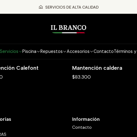
Inicio
INSTALACIÓN Y MANTENCIÓNES
MANTENCIONES
SERVICIOS DE ALTA CALIDAD
MANTENCIONES
Mantenciones preventivas de calefont, calderas y ai
Servicios
Piscina
Repuestos
Accesorios
Contacto
Términos y
nción Calefont
Mantención caldera
50
$83.300
orías
Información
Contacto
RAS