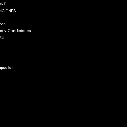
ONT
NCIONES
S
tos
os y Condiciones
to
pseller
.