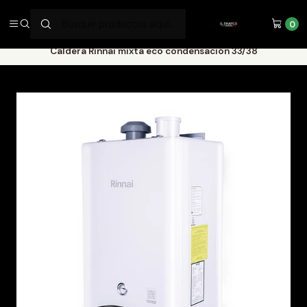
SERVICIOS DE ALTA CALIDAD
0
Inicio
CALDERAS
RINNAI
Caldera Rinnai mixta eco condensación 33/38