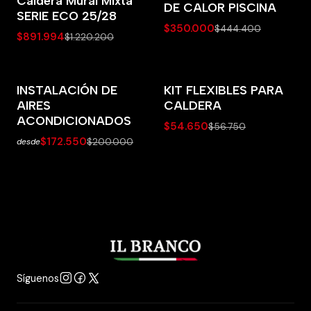
Caldera Mural Mixta
DE CALOR PISCINA
SERIE ECO 25/28
$350.000
$444.400
$891.994
$1.220.200
INSTALACIÓN DE
KIT FLEXIBLES PARA
-14% OFF
-4% OFF
AIRES
CALDERA
ACONDICIONADOS
$54.650
$56.750
$172.550
$200.000
desde
Síguenos