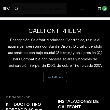
SERVICIOS DE ALTA CALIDAD
0
Inicio
CALEFONT
CALEFONT RHEEM
CALEFONT RHEEM
Descripción: Calefont Modulante Electrónico, regula el
agua a temperatura constante Display Digital Encendido
automático con bajo caudal (3 lt/min) y baja presión (0,1
bar) Compatible con paneles solares y bombas de
recirculación Serpentín 100% de cobre Tiro forzado 220V
Filtros
RHEEM, SPLENDID
INSTALACIONES DE
-2% OFF
KIT DUCTO TIRO
CALEFONT
No disponible
FORZADO 60 mm